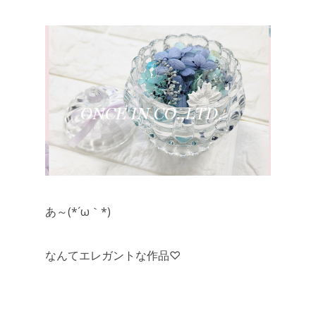
あ～(*´ω｀*)
なんてエレガントな作品♡