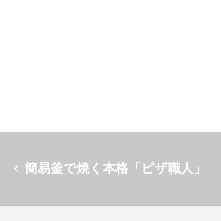
簡易釜で焼く本格「ピザ職人」