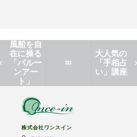
風船を自
在に操る
大人気の
「バルー
「手相占
ンアー
い」講座
ト」
株式会社ワンスイン