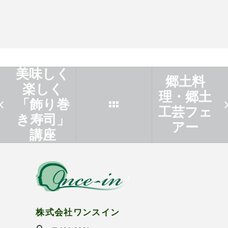
美味しく
郷土料
楽しく
理・郷土
「飾り巻
工芸フェ
き寿司」
アー
講座
株式会社ワンスイン