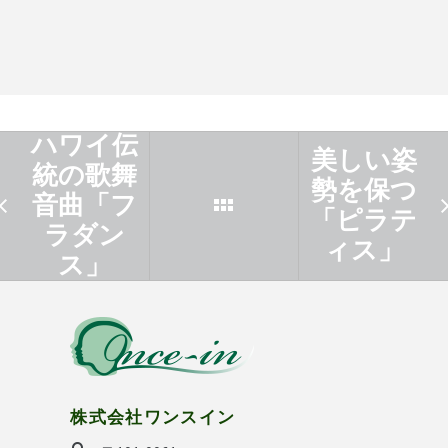
ハワイ伝
美しい姿
統の歌舞
勢を保つ
音曲「フ
「ピラテ
ラダン
ィス」
ス」
株式会社ワンスイン