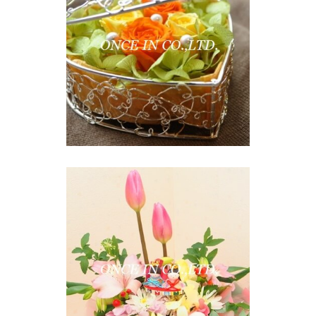
魔法のお花「プリ
ザーブドフラワ
ー」
DELICULTURE
華麗なる「フラワ
ーアレンジメン
ト」教室
DELICULTURE