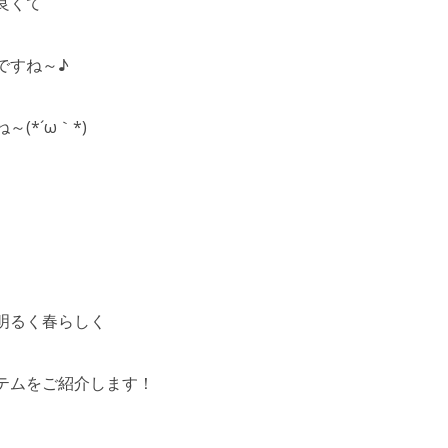
良くて
ですね～♪
(*´ω｀*)
明るく春らしく
テムをご紹介します！