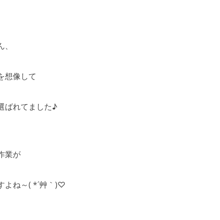
ん、
を想像して
選ばれてました♪
作業が
よね～( *´艸｀)♡